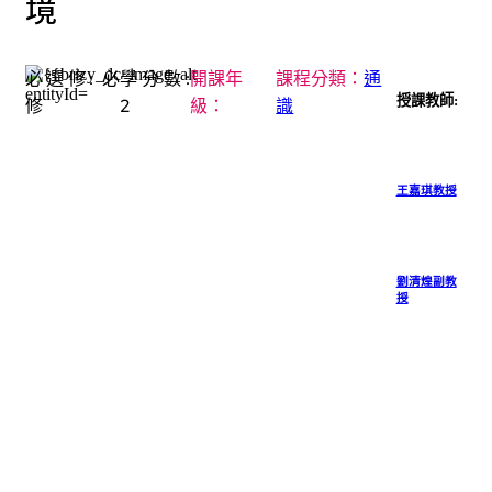
境
必選修:
必
學分數:
開課年
課程分類：
通
授課教師:
修
2
級：
識
王嘉琪教授
劉清煌副教
授