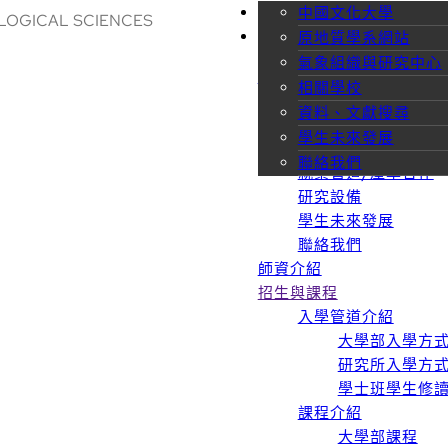
系所簡介
系所沿革與優勢
中國文化大學
師資介紹
LOGICAL SCIENCES
相關網站
天氣資料庫
發展特色
原地質學系網站
教育目標
氣象組織與研究中心
系所簡介
就業管道/產學合作
相關學校
系所沿革與優勢
研究設備
資料、文獻搜尋
發展特色
學生未來發展
教育目標
聯絡我們
就業管道/產學合作
研究設備
學生未來發展
聯絡我們
師資介紹
招生與課程
入學管道介紹
大學部入學方
研究所入學方
學士班學生修
課程介紹
大學部課程