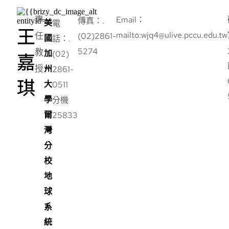
專
Email：
傳真：.
美
電
王
mailto:wjq4@ulive.pccu.edu.tw
任
(02)2861-
國
話：.
5274
教
嘉
加
(02)
授
州
2861-
琪
大
0511
學
分機
爾
25833
灣
分
校
地
球
系
統