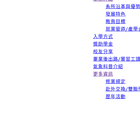
系所沿革與優
發展特色
教育目標
就業管道/產學
入學方式
獎助學金
校友分享
畢業後出路/實習工
氣象科普介紹
更多資訊
修業規定
赴外交換/雙聯
歷年活動