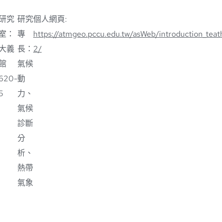
研究
研究
個人網頁
:
室：
專
https://atmgeo.pccu.edu.tw/asWeb/introduction_tea
大義
長：
2/
館
氣候
620-
動
5
力、
氣候
診斷
分
析、
熱帶
氣象