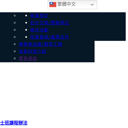
繁體中文
招生與課程
入學管道介紹
學系介紹
大學部入學方式
大學部課程
系所沿革與優勢
修業規定
師生成果
師生學術成果
高中生專區
課程介紹
入學方式
研究所入學方式
碩士班課程
發展特色
赴外交換/雙聯學位
獲獎紀錄
修業規定
獎助學金
學士班學生修讀碩士班課程辦法
課程、課表查詢
教育目標
歷年活動
學生成果-畢業製作
獎助學金
校友分享
課程地圖
就業管道/產學合作
歷年活動成果
畢業後出路/實習工讀
氣象科普介紹
更多資訊
士班課程辦法