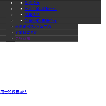
招生與課程
入學管道介紹
學系介紹
大學部入學方式
大學部課程
系所沿革與優勢
修業規定
師生成果
師生學術成果
高中生專區
課程介紹
入學方式
研究所入學方式
碩士班課程
發展特色
赴外交換/雙聯學位
獲獎紀錄
修業規定
獎助學金
學士班學生修讀碩士班課程辦法
課程、課表查詢
教育目標
歷年活動
學生成果-畢業製作
獎助學金
校友分享
課程地圖
就業管道/產學合作
歷年活動成果
畢業後出路/實習工讀
氣象科普介紹
更多資訊
式
式
讀碩士班課程辦法