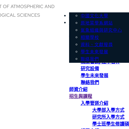
 OF ATMOSPHERIC AND
GICAL SCIENCES
系所簡介
系所沿革與優勢
中國文化大學
師資介紹
相關網站
天氣資料庫
發展特色
原地質學系網站
教育目標
氣象組織與研究中心
系所簡介
就業管道/產學合作
相關學校
系所沿革與優勢
研究設備
資料、文獻搜尋
發展特色
學生未來發展
教育目標
聯絡我們
就業管道/產學合作
研究設備
學生未來發展
聯絡我們
師資介紹
招生與課程
入學管道介紹
大學部入學方式
研究所入學方式
學士班學生修讀碩