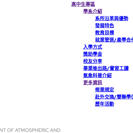
高中生專區
學系介紹
系所沿革與優勢
發展特色
教育目標
就業管道/產學合
入學方式
獎助學金
校友分享
畢業後出路/實習工讀
氣象科普介紹
更多資訊
修業規定
赴外交換/雙聯學
歷年活動
NT OF ATMOSPHERIC AND