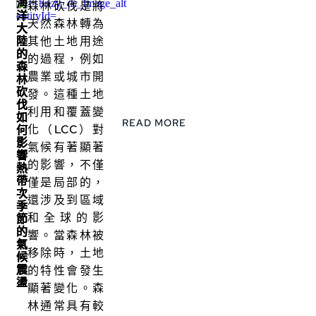
海
森林砍伐是將
洋
天然森林轉為
大
陸
其他土地用途
的
的過程，例如
森
農業或城市開
林
砍
發。這種土地
伐
利用和覆蓋變
如
READ MORE
化（LCC）對
何
影
氣候有著顯著
響
的影響，不僅
熱
帶
僅是局部的，
次
還涉及到區域
季
和全球的影
節
的
響。當森林被
氣
移除時，土地
候
震
的特性會發生
盪
顯著變化。森
林通常具有較