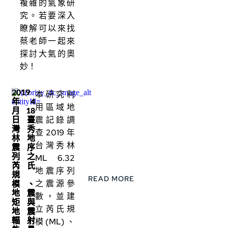
複雜的氣象研
究。若要深入
瞭解可以來找
蔡老師一起來
探討大氣的奧
妙！
2019
本研究利
年 4
用區域地
月 18
日臺
震記錄調
灣秀
查2019年
林地
台灣秀林
震序
列之
ML 6.32
芮氏
地震序列
規
READ MORE
之震源參
模、
地震
數，並建
矩與
立芮氏規
地震
輻射
模(ML)、