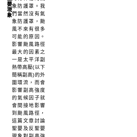
嬰
象防護罩。我
現
們當然沒有氣
象
象防護罩，颱
風不來有很多
可能的原因。
影響颱風路徑
最大的因素之
一是太平洋副
熱帶高壓(以下
簡稱副高)的外
圍環流，而會
影響副高強度
的氣候因子就
會間接地影響
到颱風路徑，
這篇文章討論
聖嬰及反聖嬰
現象對副高強