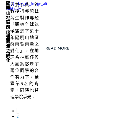
陽
大氣系黃士銘
明
教授指導曉峰
山
地
苑生製作專題
區
「觀察全球氣
酸
候變遷下近十
雨
暨
年陽明山地區
雨
酸雨暨雨量之
量
READ MORE
變化」，在地
之
變
理系林庭伃與
化
大氣系宓厚宇
兩位同學的合
作努力下，榮
獲第5名的肯
定，同時也替
理學院爭光。
1
2