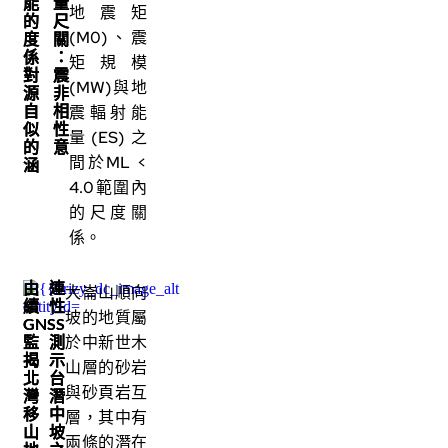
能量
地震矩
的尺
(M0)、震
度關
係：
矩規模
對震
(MW)與地
源非
自相
震輻射能
似性
量(ES)之
的意
間於ML <
涵
4.0範圍內
的尺度關
係。
由連
大崙山順向
續性
坡的地質屬
GNSS
監測
於中新世木
揭示
山層的砂岩
北台
與砂頁岩互
灣潛
移中
層，其中有
山坡
兩條的潛在