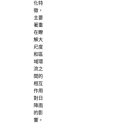
化特
徵，
主要
著重
在瞭
解大
尺度
和區
域環
流之
間的
相互
作用
對日
降雨
的影
響。