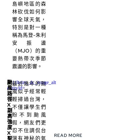
島嶼地區的森
林砍伐如何影
響全球天氣，
特別是對一種
稱為馬登-朱利
安振盪
（MJO）的重
要熱帶次季節
震盪的影響。
颱
最近幾年的颱
風
風似乎經常輕
路
徑
輕掃過台灣，
X
不僅讓學生們
副
盼不到颱風
高
強
假，網友們更
度
忍不住調侃台
X
READ MORE
灣有神秘的氣
聖