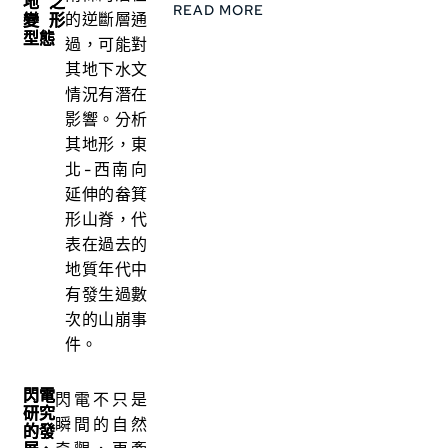
地之
READ MORE
的逆斷層通
變形
型態
過，可能對
其地下水文
情況有潛在
影響。分析
其地形，東
北-西南向
延伸的畚箕
形山脊，代
表在過去的
地質年代中
有發生過數
次的山崩事
件。
閃電
閃電不只是
研究
瞬間的自然
的發