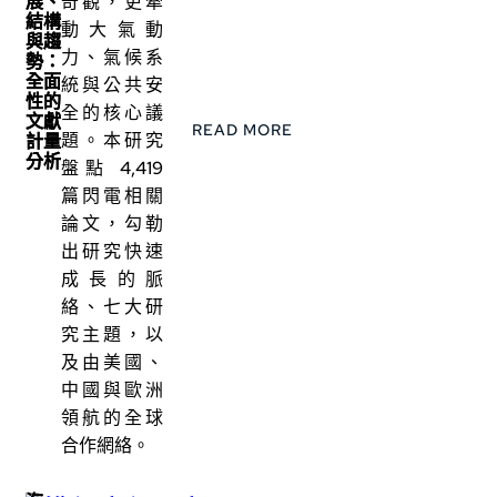
展、
奇觀，更牽
結構
動大氣動
與趨
力、氣候系
勢：
全面
統與公共安
性的
全的核心議
文獻
READ MORE
題。本研究
計量
分析
盤點 4,419
篇閃電相關
論文，勾勒
出研究快速
成長的脈
絡、七大研
究主題，以
及由美國、
中國與歐洲
領航的全球
合作網絡。