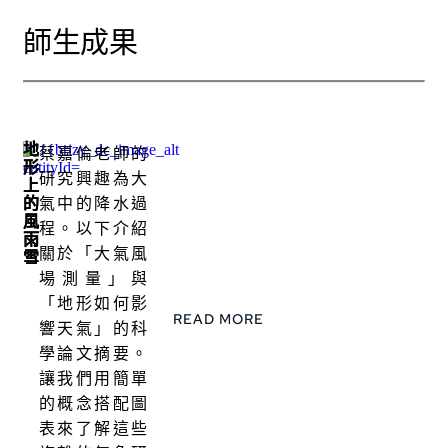
師生成果
地
蔡嘉倫老師的
形
研究興趣為大
上
的
氣中的降水過
風
程。以下介紹
雨
關於「大氣風
雪
場測量」與
「地形如何影
READ MORE
響天氣」的科
學論文摘要。
讓我們用簡單
的概念搭配圖
表來了解這些